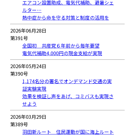
エアコン設置助成、電気代補助、避暑シェ
ルター…
熱中症から命を守る対策と制度の活用を
2026年06月28日
第391号
全国初 共産党６年前から毎年要望
電気代補助4,000円の現金支給が実現
2026年05月24日
第390号
1,174名分の署名でオンデマンド交通の実
証実験実現
効果を検証し声をあげ、コミバスも実現さ
せよう
2026年03月29日
第389号
羽田新ルート 住民運動が国に海上ルート