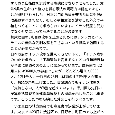
すぐさま自衛隊を派兵する事態にはなりませんでした。憲
法9条の生命力と権力を縛る憲法の規範力は健在であるこ
とが証明されました。日本と自衛隊員を守るためにも9条
改悪はすべきでなく、むしろ平和憲法を活かした外交で平
和をつくることこそ求められています。イラン問題も武力
でなく外交によって解決することが必要です。
賛成理由の3点目は攻撃を止めるためにはアメリカとイス
ラエルの無法な先制攻撃を許さないという世論で包囲する
ことが必要だからです。
日本政府がイラン攻撃を批判できない下で、「イラン攻撃
の中止を求めよ」「平和憲法を変えるな」という抗議行動
が全国に燎原の火のように広がっています。国会前では2
月末には3600人の参加でしたが、どんどん増えて8000
人、1万1千人、一昨日の25日には雨の中2万4千人が集ま
り、抗議の声を上げました。世論調査でもイラン攻撃を
「支持しない」人が8割を超えています。品川区も先日の
予算総括質疑で国連憲章違反との認識を示したことは重要
です。こうした声を反映した外交こそ行うべきです。
いま全国の地方議会でも意見書や決議が上がっていま
す。東京では23日に渋谷区で、日野市、町田市でも上がっ