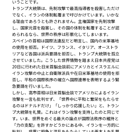
いうことです。
トランプ大統領は、先制攻撃で最高指導者を殺害しただけ
でなく、イランの体制転覆まで呼びかけています。いかな
る理由であろうとも許されません。主権国家を先制攻撃
し、国家元首を殺害し、その国の体制を転覆することが認
められるなら、世界の秩序は形骸化してしまいます。
スペインの首相は国際法違反だと明言し、国内の米軍基地
の使用を拒否。ドイツ、フランス、イタリア、オーストラ
リアなど各国は派兵要請を拒否し、トランプ大統領を孤立
させていました。こうした世界情勢を踏まえ日本共産党は
20日に行われた日米首脳会談前にアメリカとイスラエルに
イラン攻撃の中止と自衛隊派兵や在日米軍基地の使用を拒
否し、平和の国際秩序の確立へ国際連帯を表明するよう緊
急要請を行いました。
しかし、高市首相は日米首脳会談でアメリカによるイラン
攻撃を一言も批判せず、「世界中に平和と繁栄をもたらせ
るのはドナルドだけ」「しっかり応援したい」と、トラン
プ大統領を礼賛。これはイラン攻撃を支持したのと同じで
す。いま、世界をめぐる最大の論点が国際法秩序の維持と
「力の支配」を許すかどうかにある中、イランを一方的に
批判し、世界に戦争と混乱をもたらしている張本人を礼賛