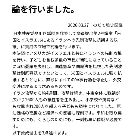
論を行いました。
2026.03.27 のだて稔史区議
日本共産党品川区議団を代表して議員提出第2号議案「米
国とイスラエルによるイランへの先制攻撃に抗議する決
議」に賛成の立場で討論を行います。
本決議はアメリカがイスラエルと共にイランへの先制攻撃
を行い、子どもを含む多数の市民が犠牲になっていること
に深い憂慮を表明し、国連憲章や国際法を無視した先制攻
撃は到底容認できないとして、米国とイスラエルに強く抗
議するとともに、直ちにすべての軍事行動を停止し、外交
交渉に戻るよう求めるものです。
イラン攻撃から約4週間、攻撃は続き、中東全体に戦禍が
広がり2600人もの犠牲者を生み出し、小学校や病院など
も攻撃され200人を超える子どもも犠牲になりました。原
油価格の高騰など経済への影響も深刻です。平和を取り戻
すためにも、くらしのためにも、一刻も早い停戦が必要で
す。
以下賛成理由を3点述べます。