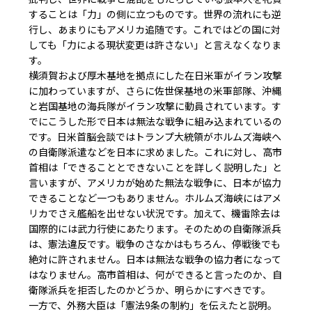
することは「力」の側に立つものです。世界の流れにも逆
行し、あまりにもアメリカ追随です。これではどの国に対
しても「力による現状変更は許さない」と言えなくなりま
す。
横須賀および厚木基地を拠点にした在日米軍がイラン攻撃
に加わっていますが、さらに佐世保基地の米軍部隊、沖縄
と岩国基地の海兵隊がイラン攻撃に動員されています。す
でにこうした形で日本は無法な戦争に組み込まれているの
です。日米首脳会談ではトランプ大統領がホルムズ海峡へ
の自衛隊派遣などを日本に求めました。これに対し、高市
首相は「できることとできないことを詳しく説明した」と
言いますが、アメリカが始めた無法な戦争に、日本が協力
できることなど一つもありません。ホルムズ海峡にはアメ
リカでさえ艦船を出せない状況です。加えて、機雷除去は
国際的には武力行使にあたります。そのための自衛隊派兵
は、憲法違反です。戦争のさなかはもちろん、停戦後でも
絶対に許されません。日本は無法な戦争の協力者になって
はなりません。高市首相は、何ができると言ったのか、自
衛隊派兵を拒否したのかどうか、明らかにすべきです。
一方で、外務大臣は「憲法9条の制約」を伝えたと説明。