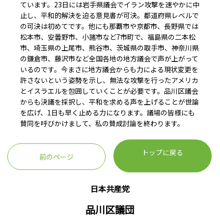
ています。23日には岩手県議会でイラン攻撃を速やかに中
止し、平和的解決を迫る意見書が可決。都道府県レベルで
の可決は初めてです。他にも那覇市や京都市、長野県では
松本市、安曇野市、小諸市など7市町で、福島県の二本松
市、埼玉県の上尾市、熊谷市、茨城県の取手市、神奈川県
の鎌倉市、藤沢市など全国各地の地方議会で声が上がって
いるのです。今まさに地方議会からも力による現状変更を
許さないという姿勢を示し、無法な攻撃を行ったアメリカ
とイスラエルを包囲していくことが必要です。品川区議会
からも決議を採択し、平和を求める声を上げることが世論
を広げ、1日も早く止める力になります。議場の皆様にも
賛同を呼びかけまして、私の賛成討論を終わります。
トップに戻る
前のページ
日本共産党
品川区議団