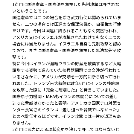
1点目は国連憲章・国際法を無視した先制攻撃は許されな
いということです。
国連憲章では二つの場合を除き武力行使は認められていま
せん。二つの場合とは国連の安保理決議か、自衛権の行使
だけです。今回は国連に諮られることもなく突然行われ、
アメリカ又はイスラエルが攻撃されたわけでもなく二つの
場合には当たりません。イスラエル自身も先制攻撃と認め
ており、まさに国連憲章・国際法を無視した無法な先制攻
撃です。
特に今回はイランが濃縮ウランの貯蔵を放棄するなど大幅
譲歩する姿勢で進んでいた核兵器問題での交渉が行われて
いるさなかに、アメリカが交渉を一方的に断ち切って行わ
れました。トランプ米大統領は昨年6月にイランの核施設
を攻撃した際に「完全に破壊した」と発言していました。
国際原子力機関・IAEAもイランの核開発についての差し
迫った脅威はなかったと表明。アメリカの国家テロ対策セ
ンター長官さえイランは「差し迫った脅威ではなかった」
とのべ辞任するほどです。イラン攻撃には一片の道理もあ
りません。
2点目は武力による現状変更を決して許してはならないと